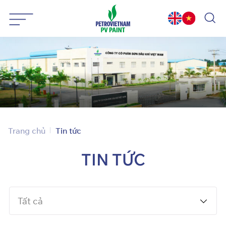
Bỏ
qua
nội
dung
Trang chủ
Tin tức
TIN
TỨC
Tất cả