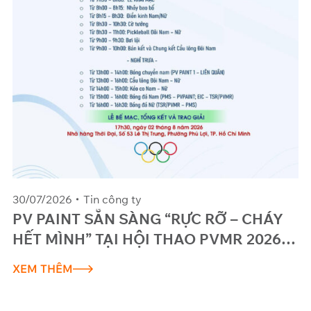
30/07/2026
Tin công ty
PV PAINT SẴN SÀNG “RỰC RỠ – CHÁY
HẾT MÌNH” TẠI HỘI THAO PVMR 2026 –
CHÀO MỪNG DẤU ẤN 20 NĂM VÀNG!
XEM THÊM