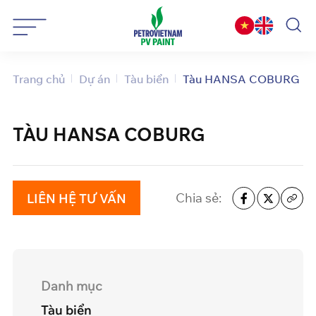
Bỏ
qua
nội
dung
Trang chủ
Dự án
Tàu biển
Tàu HANSA COBURG
TÀU HANSA COBURG
Chia sẻ:
LIÊN HỆ TƯ VẤN
Danh mục
Tàu biển