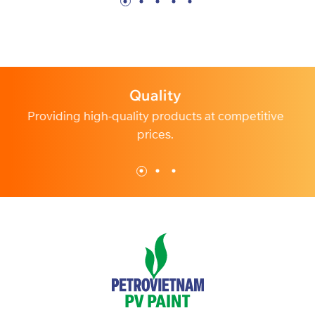
Profession
s at competitive
Dedicated and professional custome