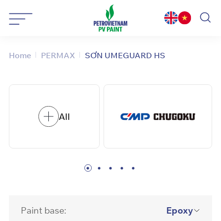
Skip
to
content
Home
PERMAX
SƠN UMEGUARD HS
All
Paint base:
Epoxy