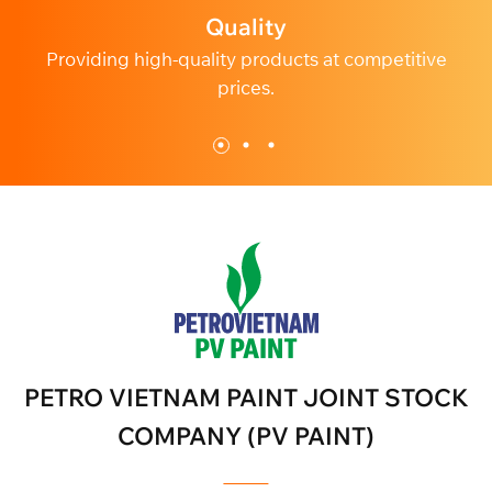
Quality
Providing high-quality products at competitive
Ded
prices.
PETRO VIETNAM PAINT JOINT STOCK
COMPANY (PV PAINT)