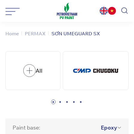
Skip
to
content
Home
PERMAX
SƠN UMEGUARD SX
All
Paint base:
Epoxy