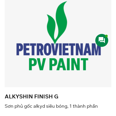
YSHIN FINISH G
ALKY
hủ gốc alkyd siêu bóng, 1 thành phần
Sơn ph