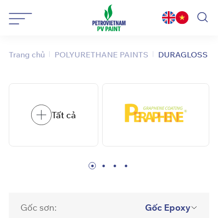
Bỏ
qua
nội
dung
Trang chủ
POLYURETHANE PAINTS
DURAGLOSS SI
Tất cả
Gốc sơn:
Gốc Epoxy