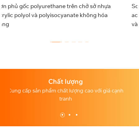
n chở sở nhựa
Sơn phủ gốc polyurethane trên
te không hóa
acrylic polyol và polyisocyanat
vàng
lượng
Chuyên nghi
lượng cao với giá cạnh
Dịch vụ chăm sóc khách hàng 
nh
nghiệp