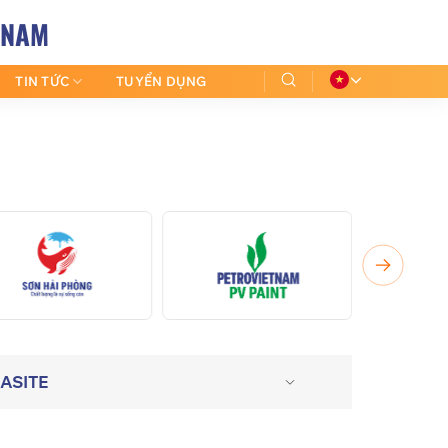
 NAM
TIN TỨC
TUYỂN DỤNG
ASITE