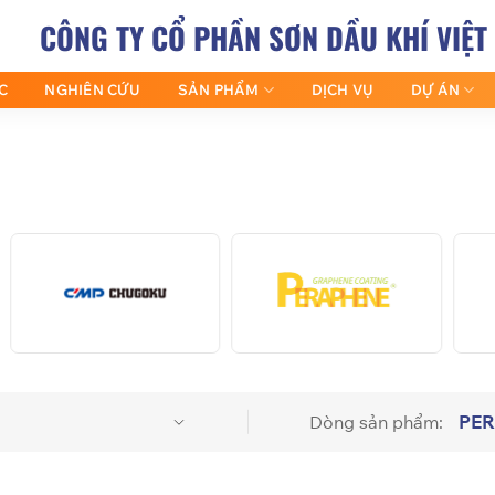
CÔNG TY CỔ PHẦN SƠN DẦU KHÍ VIỆT
C
NGHIÊN CỨU
SẢN PHẨM
DỊCH VỤ
DỰ ÁN
PER
Dòng sản phẩm: