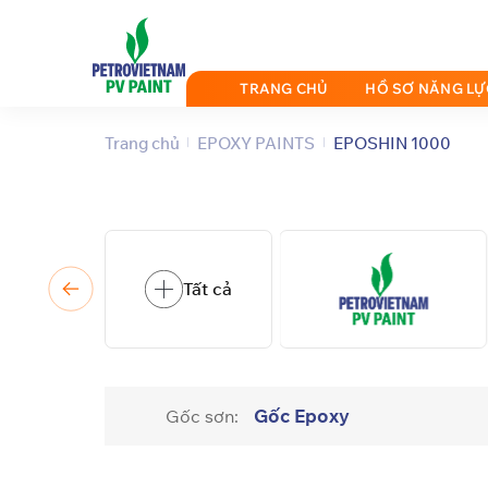
Bỏ
qua
nội
TRANG CHỦ
HỒ SƠ NĂNG LỰ
dung
Trang chủ
EPOXY PAINTS
EPOSHIN 1000
Tất cả
Gốc Epoxy
Gốc sơn: