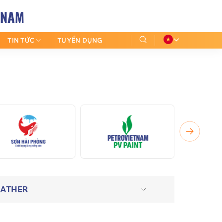
 NAM
TIN TỨC
TUYỂN DỤNG
RATHER