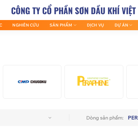
CÔNG TY CỔ PHẦN SƠN DẦU KHÍ VIỆT
C
NGHIÊN CỨU
SẢN PHẨM
DỊCH VỤ
DỰ ÁN
PE
Dòng sản phẩm: