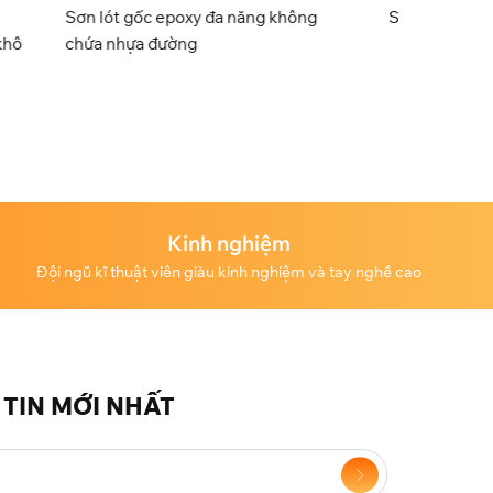
g không
Sơn lót gốc epoxy hàm rắn cao
Kinh nghiệm
Đội ngũ kĩ thuật viên giàu kinh nghiệm và tay nghề cao
TIN MỚI NHẤT