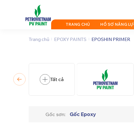
Bỏ
qua
nội
TRANG CHỦ
HỒ SƠ NĂNG LỰ
dung
Trang chủ
EPOXY PAINTS
EPOSHIN PRIMER
Tất cả
Gốc Epoxy
Gốc sơn: