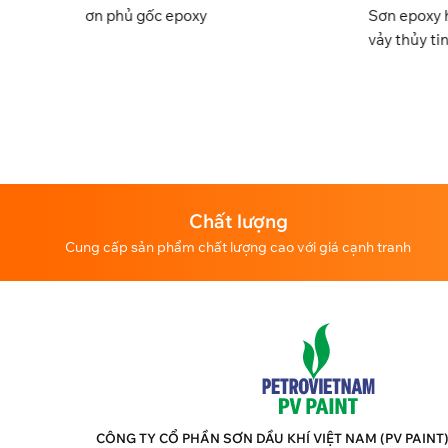
Sơn epoxy hàm rắn cao gia cường
Sơn
vảy thủy tinh
(hà
là 
Chất lượng
Cung cấp sản phẩm chất lượng cao với giá cạnh tranh
CÔNG TY CỔ PHẦN SƠN DẦU KHÍ VIỆT NAM (PV PAINT