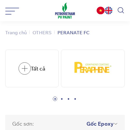
Bỏ
qua
nội
dung
Trang chủ
OTHERS
PERANATE FC
Tất cả
Gốc sơn:
Gốc Epoxy