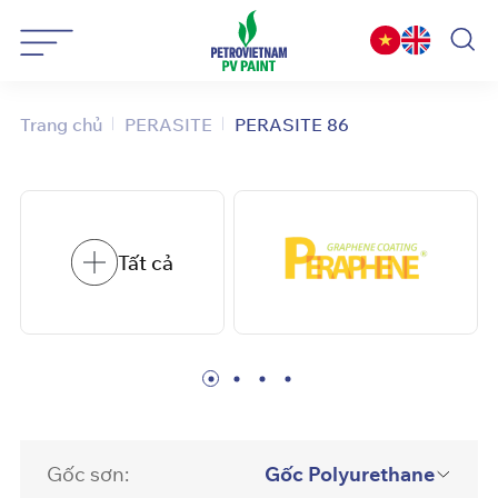
Bỏ
qua
nội
dung
Trang chủ
PERASITE
PERASITE 86
Tất cả
Gốc sơn:
Gốc Polyurethane