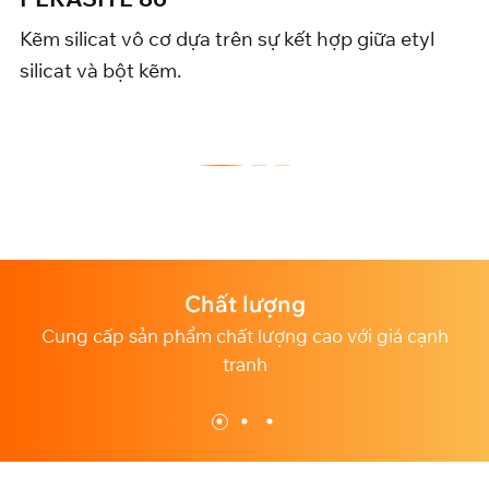
icat vô cơ dựa trên sự kết hợp giữa etyl
Kẽm silic
và bột kẽm.
silicat v
Chất lượng
ung cấp sản phẩm chất lượng cao với giá cạnh
Dịch v
tranh