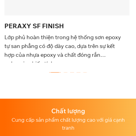
PERAXY SF UNDERC
g hệ thống sơn epoxy
Sơn trung gian trong hệ 
ao, dựa trên sự kết
san phẳng có độ dày cao, 
chất đóng rắn
của nhựa Epoxy, chất đón
phụ gia chịu tải
ất lượng
Chuyên 
chất lượng cao với giá cạnh
Dịch vụ chăm sóc khách h
tranh
nghi