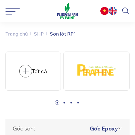
Bỏ
qua
nội
dung
Trang chủ
SHP
Sơn lót RP1
Tất cả
Gốc sơn:
Gốc Epoxy