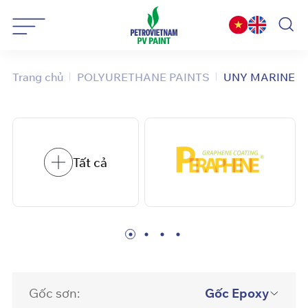
Bỏ
qua
nội
dung
Trang chủ
POLYURETHANE PAINTS
UNY MARINE HS
Tất cả
Gốc sơn:
Gốc Epoxy